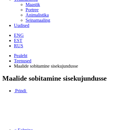
Maastik
Portree
Animalistika
Seinamaaling
Uudised
ENG
EST
RUS
Pealeht
Teenused
Maalide sobitamine sisekujundusse
Maalide sobitamine sisekujundusse
Prindi