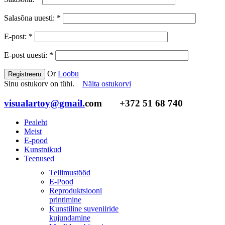
Salasõna uuesti:
*
E-post:
*
E-post uuesti:
*
Or
Loobu
Registreeru
Sinu ostukorv on tühi.
Näita ostukorvi
visualartoy@gmail.
com
+372 51 68 740
Pealeht
Meist
E-pood
Kunstnikud
Teenused
Tellimustööd
E-Pood
Reproduktsiooni
printimine
Kunstiline suveniiride
kujundamine