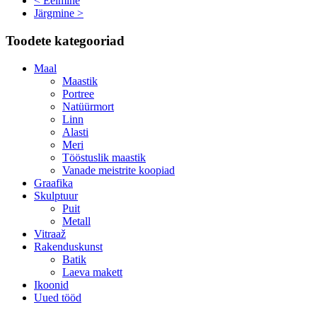
< Eelmine
Järgmine >
Toodete kategooriad
Maal
Maastik
Portree
Natüürmort
Linn
Alasti
Meri
Tööstuslik maastik
Vanade meistrite koopiad
Graafika
Skulptuur
Puit
Metall
Vitraaž
Rakenduskunst
Batik
Laeva makett
Ikoonid
Uued tööd