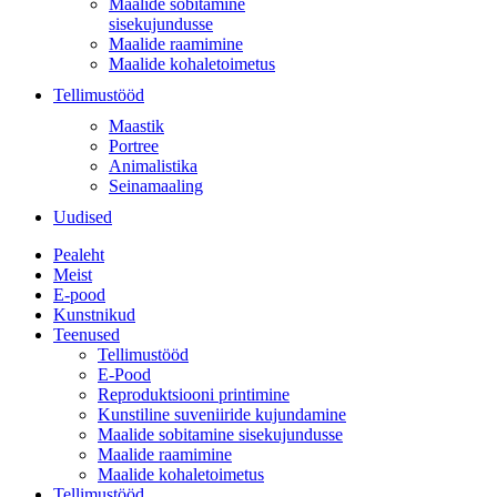
Maalide sobitamine
sisekujundusse
Maalide raamimine
Maalide kohaletoimetus
Tellimustööd
Maastik
Portree
Animalistika
Seinamaaling
Uudised
Pealeht
Meist
E-pood
Kunstnikud
Teenused
Tellimustööd
E-Pood
Reproduktsiooni printimine
Kunstiline suveniiride kujundamine
Maalide sobitamine sisekujundusse
Maalide raamimine
Maalide kohaletoimetus
Tellimustööd