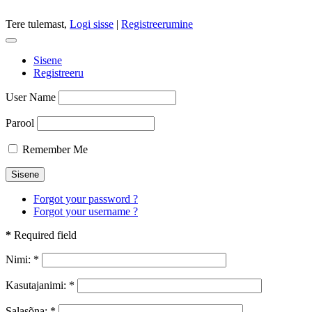
Tere tulemast,
Logi sisse
|
Registreerumine
Sisene
Registreeru
User Name
Parool
Remember Me
Forgot your password ?
Forgot your username ?
*
Required field
Nimi:
*
Kasutajanimi:
*
Salasõna:
*